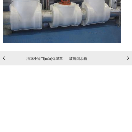
消防栓閥門(mén)保溫罩
玻璃鋼水箱